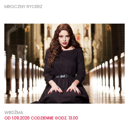
MROCZNY RYCERZ
WIEDŹMA
OD 1.09.2026 CODZIENNIE GODZ. 13.00