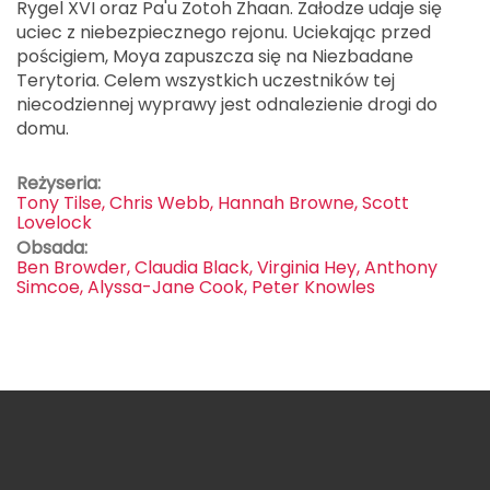
Rygel XVI oraz Pa'u Zotoh Zhaan. Załodze udaje się
uciec z niebezpiecznego rejonu. Uciekając przed
pościgiem, Moya zapuszcza się na Niezbadane
Terytoria. Celem wszystkich uczestników tej
niecodziennej wyprawy jest odnalezienie drogi do
domu.
Reżyseria:
Tony Tilse, Chris Webb, Hannah Browne, Scott
Lovelock
Obsada:
Ben Browder, Claudia Black, Virginia Hey, Anthony
Simcoe, Alyssa-Jane Cook, Peter Knowles