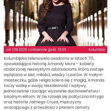
od 1.09.2026 codziennie godz. 13.00
Kolumbia
Kolumbijska telenowela osadzona w latach 70.,
opowiadająca historię Amandy Mora – kobiety
obdarzonej niezwykłymi zdolnościami, która zostaje
wplątana w sieć miłości, władzy i czarów. W małym
miasteczku, gdzie religia ściera się z magią, Amanda
toczy walkę o swoją niezależność i wpływy,
jednocześnie rzucając wyzwanie duchowieństwu i
lokalnym elitom. W tle rozwija się polityczna intryga
oraz historia Jaimego Cruza, mężczyzny
wracającego z przeszłości z planem zemsty.